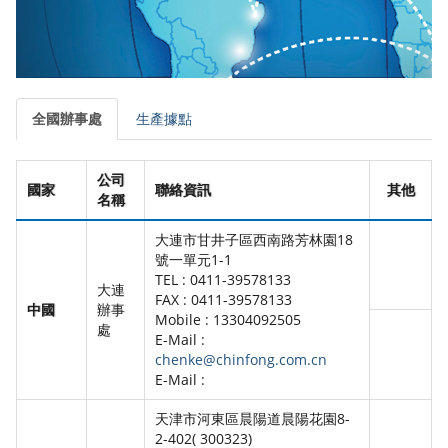
全國辦事處
生產據點
公司
國家
聯絡資訊
其他
名稱
大連市甘井子區西南路芳林園18
號一單元1-1
TEL : 0411-39578133
大連
FAX : 0411-39578133
中國
辦事
Mobile : 13304092505
處
E-Mail :
chenke@chinfong.com.cn
E-Mail :
天津市河東區晨陽道晨陽花園8-
2-402( 300323)