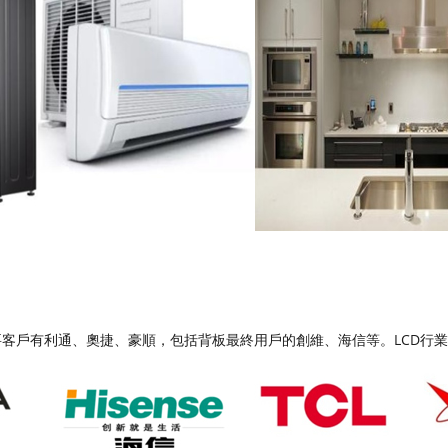
要客戶有利通、奧捷、豪順，包括背板最終用戶的創維、海信等。LCD行業