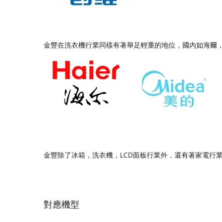
金豐在洗衣機行業同樣有著舉足輕重的地位，國內如海爾
金豐除了冰箱，洗衣機，LCD面板行業外，還有著家電行
對應機型