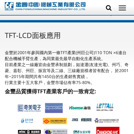
TFT-LCD面板應用
金豐於2001年參與國內第一條TFT產業(州巨公司)110 TON ×6連台
配合機械手臂生產，為同業最先最早自動化生產系統。
目前產業之一線廠皆由金豐承制規劃，如達運(友達光電)、州巧、奇
菱、嘉彰、州巨、振宣等及二線、三線廠規模者皆有配合， 於2001
年~2015年期間共有1450台的生產銷售實績，
行業主要十五大客戶，金豐市場佔有率75-80%。
金豐品質獲得TFT產業客戶的一致肯定: