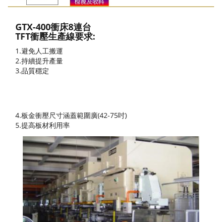
GTX-400衝床8連台
TFT衝壓生產線要求:
1.避免人工搬運
2.持續提升產量
3.品質穩定
4.板金衝壓尺寸涵蓋範圍廣(42-75吋)
5.提高板材利用率