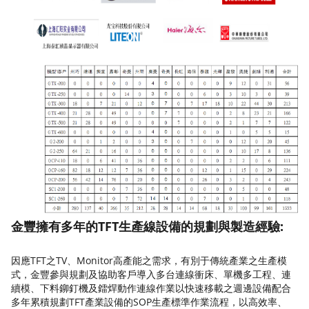
金豐擁有多年的TFT生產線設備的規劃與製造經驗:
因應TFT之TV、Monitor高產能之需求，有別于傳統產業之生產模
式，金豐參與規劃及協助客戶導入多台連線衝床、單機多工程、連
續模、下料鉚釘機及鐳焊動作連線作業以快速移載之週邊設備配合
多年累積規劃TFT產業設備的SOP生產標準作業流程，以高效率、