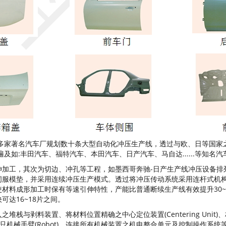
为多家著名汽车厂规划数十条大型自动化冲压生产线，透过与欧、日等国
遍及如:丰田汽车、福特汽车、本田汽车、日产汽车、马自达......等知
，其次为切边、冲孔等工程，如墨西哥奔驰-日产生产线冲压设备排列方式为24
伺服模垫，并采用连续冲压生产模式。透过将冲压传动系统采用连杆式机
材料成形加工时保有等速引伸特性，产能比普通断续生产线有效提升30~
达16~18片之间。
料装置、将材料位置精确之中心定位装置(Centering Unit)、材料清洗
er)、物料搬运只机械手臂(Robot)、连接所有机械装置之机电整合单元及控