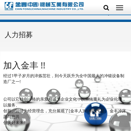
人力招募
加入金丰 !!
经过1甲子岁月的淬炼茁壮，到今天跃升为全中国最大的冲锻设备制
造厂之一!
公司以它独创一格的亲爱精诚为企业文化，以崇法重礼为企业伦理，
以服务、
创新、回馈为经营理念，充分展现了[金丰人]特有的气度。 金丰冲床
愿与您共
创美好未来!