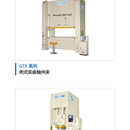
GTX 系列
闭式双曲轴沖床